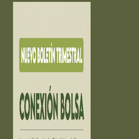
HECHOS RELEVANTES ➔
EDUCACIÓN ➔
Educación financiera
La Bolsa Educa
Exámen Agente Corredor
PUESTOS DE BOLSA ➔
INVERCASA
INVERNIC
PROVALORES
VALORES LAFISE
ESTADÍSTICAS ➔