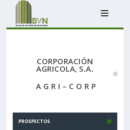
CORPORACIÓN
AGRICOLA, S.A.
A G R I – C O R P
PROSPECTOS