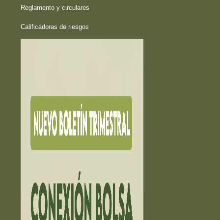
Reglamento y circulares
Calificadoras de riesgos
HECHOS RELEVANTES ➔
EDUCACIÓN ➔
Educación financiera
La Bolsa Educa
Exámen Agente Corredor
PUESTOS DE BOLSA ➔
INVERCASA
INVERNIC
PROVALORES
VALORES LAFISE