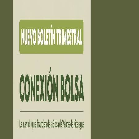
EDUCACIÓN ➔
Educación financiera
La Bolsa Educa
Exámen Agente Corredor
PUESTOS DE BOLSA ➔
INVERCASA
INVERNIC
PROVALORES
VALORES LAFISE
ESTADÍSTICAS ➔