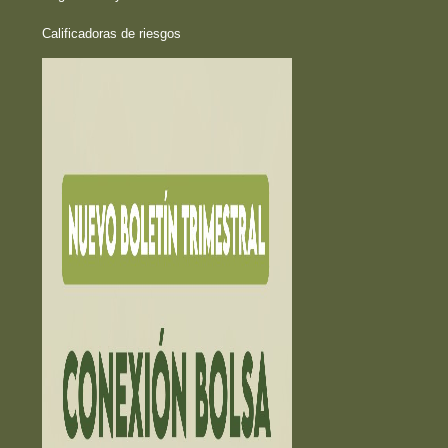
Calificadoras de riesgos
HECHOS RELEVANTES ➔
EDUCACIÓN ➔
Educación financiera
La Bolsa Educa
Exámen Agente Corredor
PUESTOS DE BOLSA ➔
INVERCASA
INVERNIC
PROVALORES
VALORES LAFISE