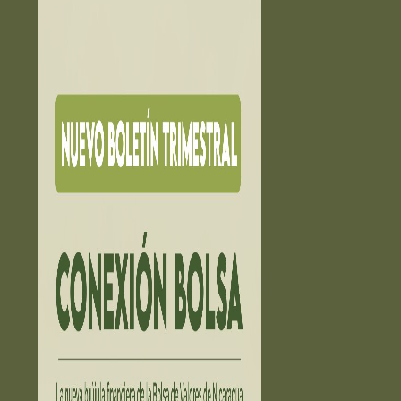
HECHOS RELEVANTES ➔
EDUCACIÓN ➔
Educación financiera
La Bolsa Educa
Exámen Agente Corredor
PUESTOS DE BOLSA ➔
INVERCASA
INVERNIC
PROVALORES
VALORES LAFISE
ESTADÍSTICAS ➔