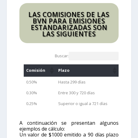
LAS COMISIONES DE LAS
BVN PARA EMISIONES
ESTANDARIZADAS SON
LAS SIGUIENTES
Buscar:
Comisión
Plazo
0.50%
Hasta 299 días
0.30%
Entre 300 y 720 días
0.25%
Superior o igual a 721 días
A continuación se presentan algunos
ejemplos de cálculo:
Un valor de $1000 emitido a 90 días plazo